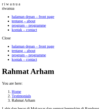
Skip
r i w a n u a
to
riwanua
content
halaman depan – front page
tentang – about
program – programme
kontak – contact
Close
halaman depan – front page
tentang – about
program – programme
kontak – contact
Rahmat Arham
You are here:
Home
Testimonials
Rahmat Arham
Lahir dan besar di Makassar dan sempat bermukim di Bandung